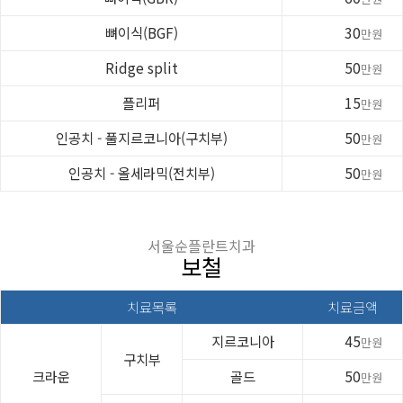
뼈이식(BGF)
30
만원
Ridge split
50
만원
플리퍼
15
만원
인공치 - 풀지르코니아(구치부)
50
만원
인공치 - 올세라믹(전치부)
50
만원
서울순플란트치과
보철
치료목록
치료금액
지르코니아
45
만원
구치부
크라운
골드
50
만원