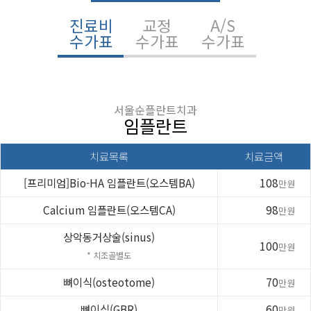
진료비
교정
A/S
수가표
수가표
수가표
서울순플란트치과
임플란트
치료목록
치료금액
[프리미엄]Bio-HA 임플란트(오스템BA)
108
만원
Calcium 임플란트(오스템CA)
98
만원
상악동거상술(sinus)
100
만원
* 치조골별도
뼈이식(osteotome)
70
만원
뼈이식(GBR)
60
만원