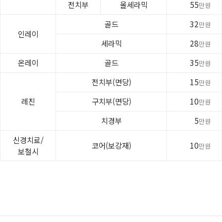
전치부
올세라믹
55
만원
골드
32
만원
인레이
세라믹
28
만원
온레이
골드
35
만원
전치부(면당)
15
만원
레진
구치부(면당)
10
만원
치경부
5
만원
신경치료/
코어(보강재)
10
만원
보철시