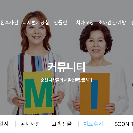
료전후사진
디지털기공실
임플란트
치아교정
소아검진·예방
커뮤니티
순한 사람들의 서울순플란트치과
일지
|
공지사항
|
고객선물
|
치료후기
|
SOON 