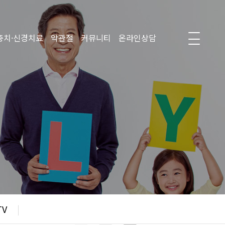
충치·신경치료
악관절
커뮤니티
온라인상담
TV
|